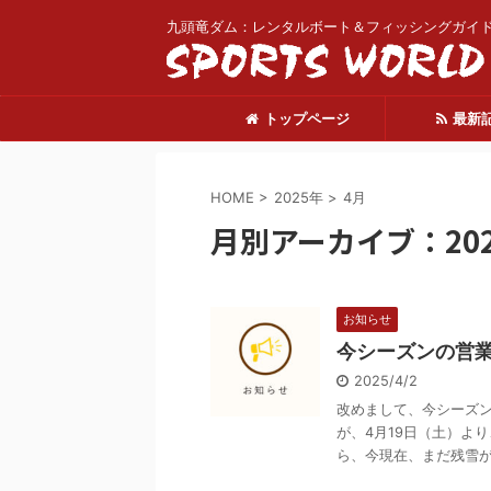
九頭竜ダム：レンタルボート＆フィッシングガイ
トップページ
最新
HOME
>
2025年
>
4月
月別アーカイブ：202
お知らせ
今シーズンの営
2025/4/2
改めまして、今シーズン
が、4月19日（土）よ
ら、今現在、まだ残雪が多