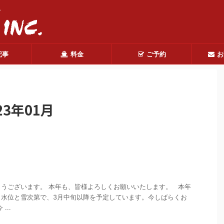
ド
記事
料金
ご予約
お
3年01月
うございます。 本年も、皆様よろしくお願いいたします。 本年
、水位と雪次第で、3月中旬以降を予定しています。今しばらくお
...