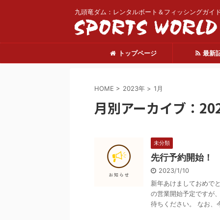
九頭竜ダム：レンタルボート＆フィッシングガイ
トップページ
最新
HOME
>
2023年
>
1月
月別アーカイブ：202
未分類
先行予約開始！
2023/1/10
新年あけましておめでと
の営業開始予定ですが
待ちください。 なお、今 